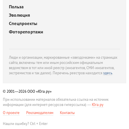
Польза
Эволюция
Спецпроекты
Фоторепортажи
Люди и организации, маркированные «звездочками» на страницах
сайта, включены тем или иным российским официальным
ведомством в тот или иной реестр (иноагентов, СМИ-иноагентов,
экстремистов и так далее). Перечень реестров находится
здесь
.
© 2001—2026
ООО «Юга.ру»
При использовании материалов обязательна ссылка на источник
информации (для интернет-ресурсов гиперссылка) —
Юга.ру
О проекте
Рекламодателям
Контакты
Нашли ошибку? Ctrl + Enter