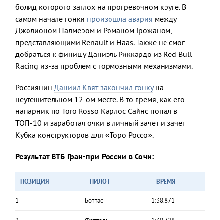
болид которого заглох на прогревочном круге. В
самом начале гонки
произошла авария
между
Джолионом Палмером и Романом Грожаном,
представляющими Renault и Haas. Также не смог
добраться к финишу Даниэль Риккардо из Red Bull
Racing из-за проблем с тормозными механизмами.
Россиянин
Даниил Квят закончил гонку
на
неутешительном 12-ом месте. В то время, как его
напарник по Toro Rosso Карлос Сайнс попал в
ТОП-10 и заработал очки в личный зачет и зачет
Кубка конструкторов для «Торо Россо».
Результат ВТБ Гран-при России в Сочи:
ПОЗИЦИЯ
ПИЛОТ
ВРЕМЯ
1
Боттас
1:38.871