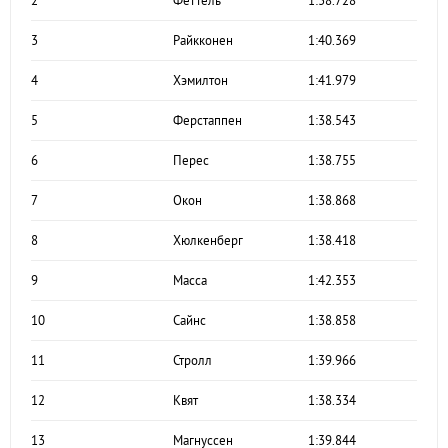
2
Феттель
1:38.728
3
Райкконен
1:40.369
4
Хэмилтон
1:41.979
5
Ферстаппен
1:38.543
6
Перес
1:38.755
7
Окон
1:38.868
8
Хюлкенберг
1:38.418
9
Масса
1:42.353
10
Сайнс
1:38.858
11
Стролл
1:39.966
12
Квят
1:38.334
13
Магнуссен
1:39.844