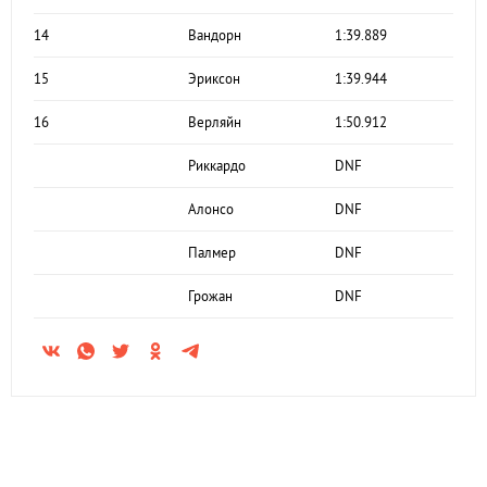
14
Вандорн
1:39.889
15
Эриксон
1:39.944
16
Верляйн
1:50.912
Риккардо
DNF
Алонсо
DNF
Палмер
DNF
Грожан
DNF