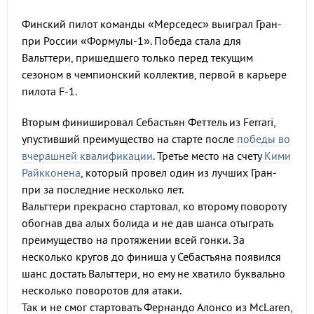
Финский пилот команды «Мерседес» выиграл Гран-
при России «Формулы-1». Победа стала для
Вальттери, пришедшего только перед текущим
сезоном в чемпионский коллектив, первой в карьере
пилота F-1.
Вторым финишировал Себастьян Феттель из Ferrari,
упустивший преимущество на старте после
победы во
вчерашней квалификации
. Третье место на счету
Кими
Райкконена
, который провел один из лучших Гран-
при за последние несколько лет.
Вальттери прекрасно стартовал, ко второму повороту
обогнав два алых болида и не дав шанса отыграть
преимущество на протяжении всей гонки. За
несколько кругов до финиша у Себастьяна появился
шанс достать Вальттери, но ему не хватило буквально
несколько поворотов для атаки.
Так и не смог стартовать Фернандо Алонсо из McLaren,