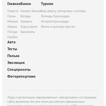
Главное
Банки
Туризм
Новости
Каталог банков
Вид сверху: репортажи с коптера
Статьи
Вклады
Легенды Краснодара
Мнения
Кредиты
История Краснодара
Афиша
Курсы валют
Жизнь и культура Адыгеи
Погода
Банкоматы
Пробки
Авто
Тесты
Польза
Эволюция
Спецпроекты
Фоторепортажи
Люди и организации, маркированные «звездочками» на страницах
сайта, включены тем или иным российским официальным
ведомством в тот или иной реестр (иноагентов, СМИ-иноагентов,