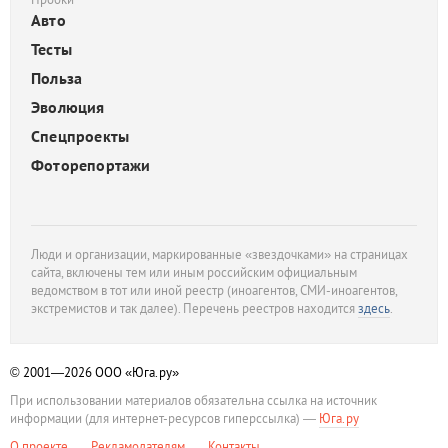
Авто
Тесты
Польза
Эволюция
Спецпроекты
Фоторепортажи
Люди и организации, маркированные «звездочками» на страницах
сайта, включены тем или иным российским официальным
ведомством в тот или иной реестр (иноагентов, СМИ-иноагентов,
экстремистов и так далее). Перечень реестров находится
здесь
.
© 2001—2026
ООО «Юга.ру»
При использовании материалов обязательна ссылка на источник
информации (для интернет-ресурсов гиперссылка) —
Юга.ру
О проекте
Рекламодателям
Контакты