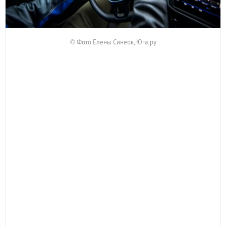
© Фото Елены Синеок, Юга.ру