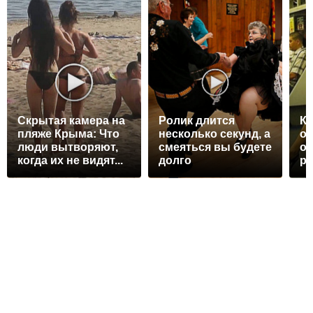
Скрытая камера на
Ролик длится
Ко
пляже Крыма: Что
несколько секунд, а
от
люди вытворяют,
смеяться вы будете
ос
когда их не видят...
долго
р