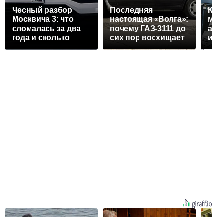
Чесный разбор
Последняя
Ка
Москвича 3: что
настоящая «Волга»:
мы
сломалась за два
почему ГАЗ-3111 до
ав
года и сколько
сих пор восхищает
ин
стоило
водителей?
и 
бе