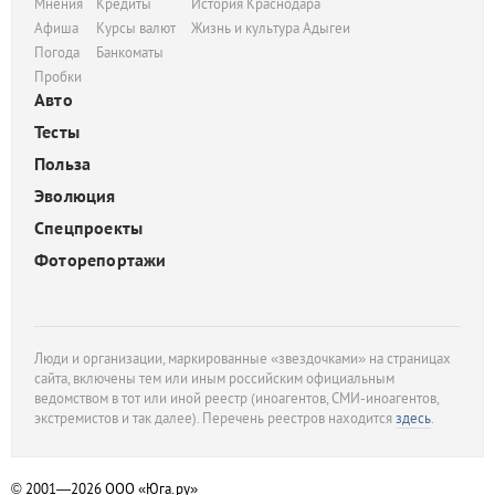
Мнения
Кредиты
История Краснодара
Афиша
Курсы валют
Жизнь и культура Адыгеи
Погода
Банкоматы
Пробки
Авто
Тесты
Польза
Эволюция
Спецпроекты
Фоторепортажи
Люди и организации, маркированные «звездочками» на страницах
сайта, включены тем или иным российским официальным
ведомством в тот или иной реестр (иноагентов, СМИ-иноагентов,
экстремистов и так далее). Перечень реестров находится
здесь
.
© 2001—2026
ООО «Юга.ру»