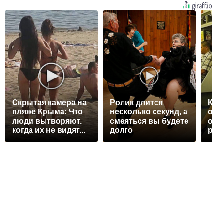
Скрытая камера на
Ролик длится
Ко
пляже Крыма: Что
несколько секунд, а
от
люди вытворяют,
смеяться вы будете
ос
когда их не видят...
долго
р