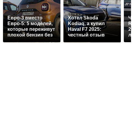
Евро-3 вместо
Хотел Skoda
Че
Евро-5: 5 моделей,
Kodiaq, а купил
Re
которые переживут
Haval F7 2025:
20
плохой бензин без
честный отзыв
л
серьёзных
владельца и
п
последствий
сравнение
кр