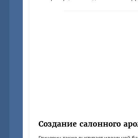
Создание салонного ар
Глицерин также выступает идеальной б