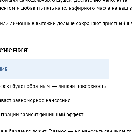
нтом и добавить пять капель эфирного масла на ваш 
е или лимонные вытяжки дольше сохраняют приятный ш
енения
НИЕ
фект будет обратным — липкая поверхность
ивает равномерное нанесение
ентрации зависит финишный эффект
еня в бардачке лежит. Главное — не наносить слишком т