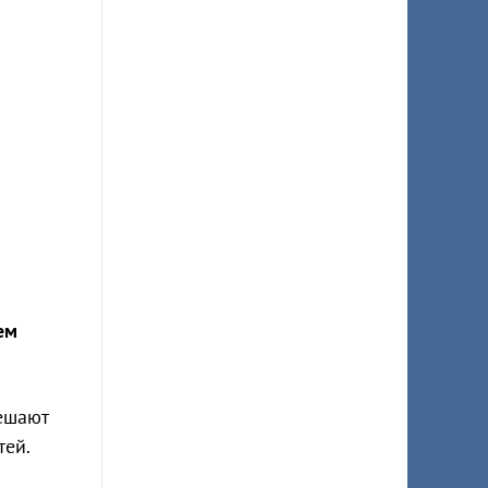
ем
ешают
тей.