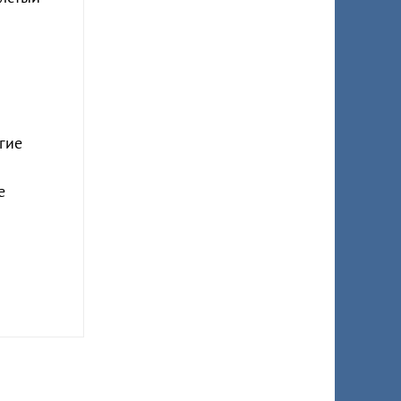
гие
е