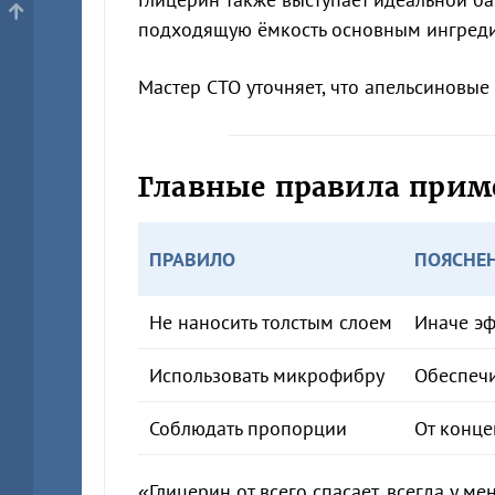
подходящую ёмкость основным ингредие
Мастер СТО уточняет, что апельсиновы
Главные правила прим
ПРАВИЛО
ПОЯСНЕ
Не наносить толстым слоем
Иначе эф
Использовать микрофибру
Обеспеч
Соблюдать пропорции
От конц
«Глицерин от всего спасает, всегда у м