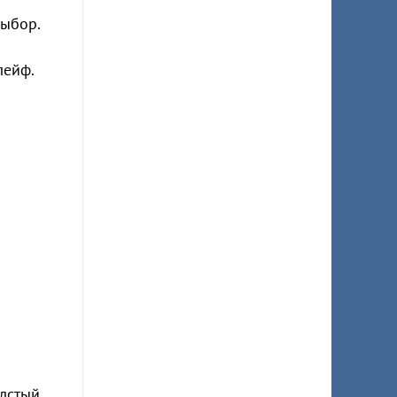
выбор.
лейф.
олстый