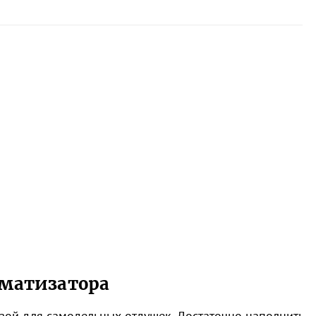
оматизатора
азой для самодельных отдушек. Достаточно наполнить