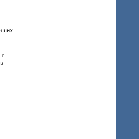
енних
 и
и.