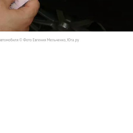
автомобиля © Фото Евгения Мельченко, Юга.ру