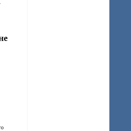
не
то