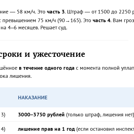
ние — 58 км/ч. Это
часть 3
. Штраф — от 1500 до 2250 
 с превышением 75 км/ч (90→165). Это
часть 4
. Вам гро
на 4–6 месяцев. Решает суд.
сроки и ужесточение
ршённое
в течение одного года
с момента полной упла
ока лишения.
НАКАЗАНИЕ
 3)
3000–3750 рублей
(только штраф, лишения нет
 4)
лишение прав на 1 год
(если остановил инспек