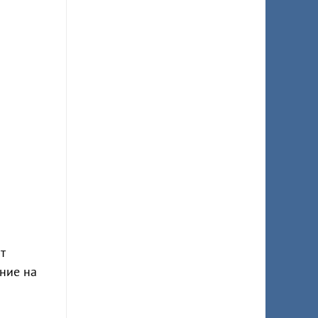
т
ение на