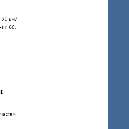
 20 км/
нии 60.
я
 частям