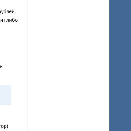
рублей.
зит либо
ты
)
тор)