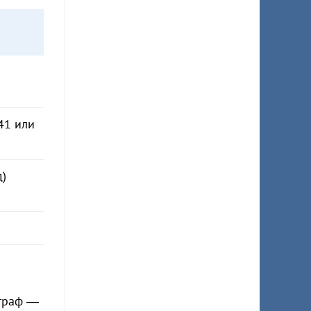
41 или
д)
траф —